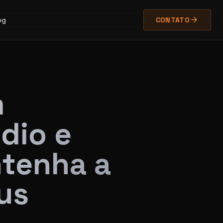
arrow_forward
og
CONTATO
m
dio e
ntenha a
us