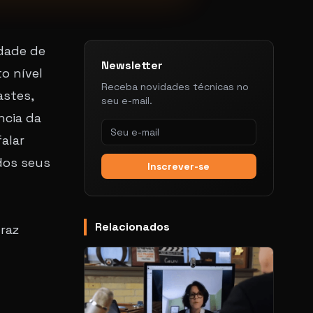
idade de
Newsletter
o nível
Receba novidades técnicas no
astes,
seu e-mail.
ncia da
alar
dos seus
Inscrever-se
Relacionados
raz