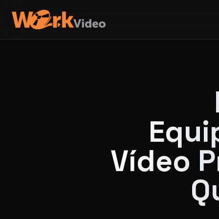
Equi
Vídeo P
Q