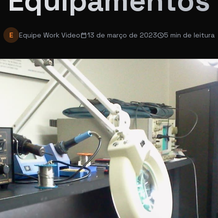
Equipamentos
E
Equipe Work Video
13 de março de 2023
5 min de leitura
calendar_today
schedule