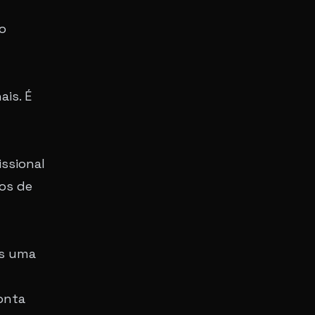
o
ais. É
ssional
os de
os uma
onta