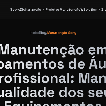
expand_more
expand_more
Sobre
Digitalização
Projetos
Manutenção
WSolution
Bl
Início
/
Blog
/
Manutenção Sony
Manutenção e
pamentos de Áu
rofissional: Ma
ualidade dos se