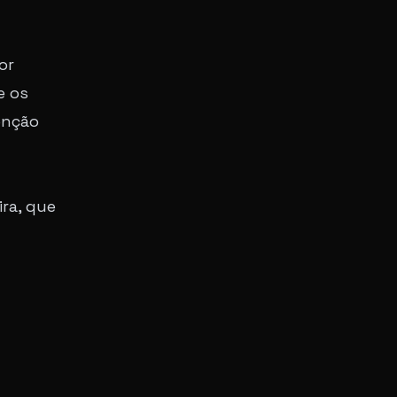
or
e os
enção
ra, que