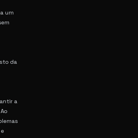
ja um
 sem
sto da
antir a
 Ao
oblemas
 e