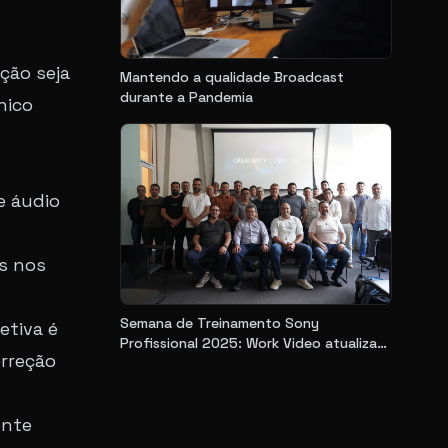
ção seja
Mantendo a qualidade Broadcast
durante a Pandemia
nico
e áudio
s nos
Semana de Treinamento Sony
etiva é
Profissional 2025: Work Video atualiza
rreção
suporte técnico com novidades da NAB
ente